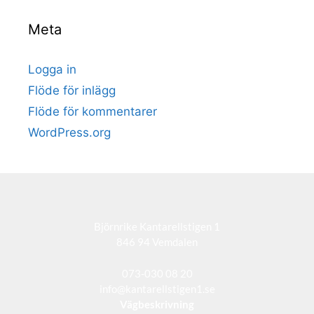
Meta
Logga in
Flöde för inlägg
Flöde för kommentarer
WordPress.org
Björnrike Kantarellstigen 1
846 94 Vemdalen
073-030 08 20
info@kantarellstigen1.se
Vägbeskrivning