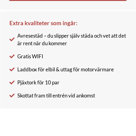
Extra kvaliteter som ingår:
Avresestäd – du slipper själv städa och vet att det
är rent när du kommer
Gratis WIFI
Laddbox för elbil & uttag för motorvärmare
Pjäxtork för 10 par
Skottat fram till entrén vid ankomst
Björnrike Kantarellstigen 1
846 94 Vemdalen