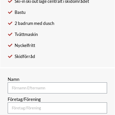
Ski-in ski out läge centralt i skidområdet
Bastu
2 badrum med dusch
Tvättmaskin
Nyckelfritt
Skidförråd
Namn
Företag/Förening