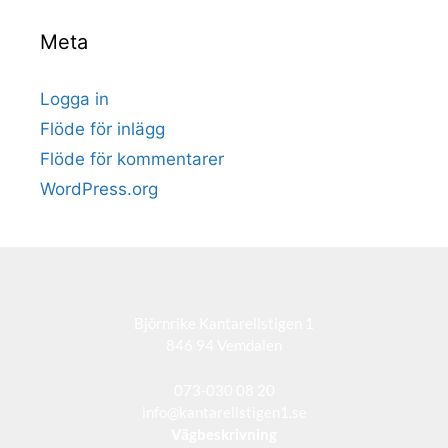
Meta
Logga in
Flöde för inlägg
Flöde för kommentarer
WordPress.org
Björnrike Kantarellstigen 1
846 94 Vemdalen
073-030 08 20
info@kantarellstigen1.se
Vägbeskrivning