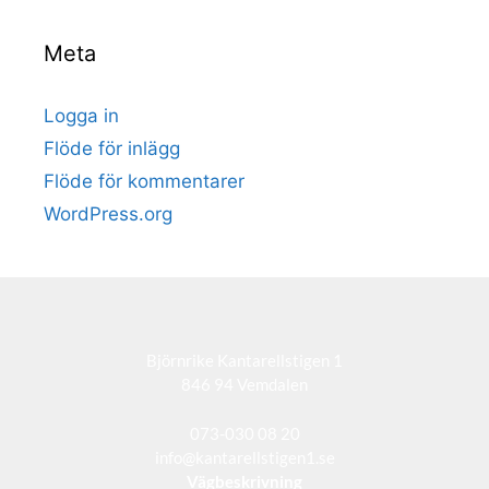
Meta
Logga in
Flöde för inlägg
Flöde för kommentarer
WordPress.org
Björnrike Kantarellstigen 1
846 94 Vemdalen
073-030 08 20
info@kantarellstigen1.se
Vägbeskrivning