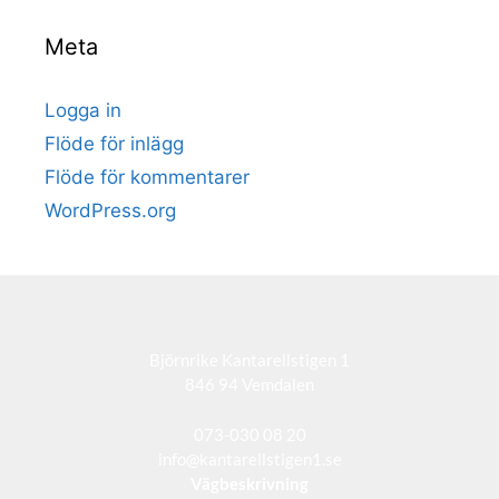
Meta
Logga in
Flöde för inlägg
Flöde för kommentarer
WordPress.org
Björnrike Kantarellstigen 1
846 94 Vemdalen
073-030 08 20
info@kantarellstigen1.se
Vägbeskrivning