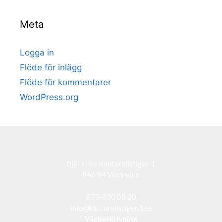
Meta
Logga in
Flöde för inlägg
Flöde för kommentarer
WordPress.org
Björnrike Kantarellstigen 1
846 94 Vemdalen
073-030 08 20
info@kantarellstigen1.se
Vägbeskrivning