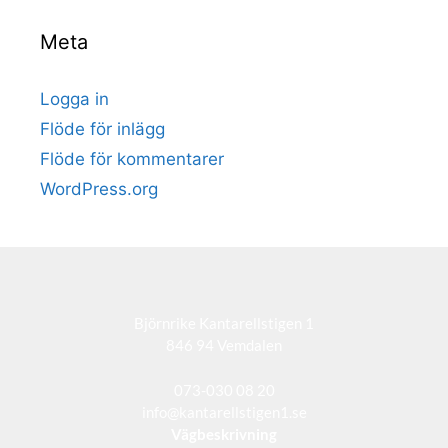
Meta
Logga in
Flöde för inlägg
Flöde för kommentarer
WordPress.org
Björnrike Kantarellstigen 1
846 94 Vemdalen
073-030 08 20
info@kantarellstigen1.se
Vägbeskrivning