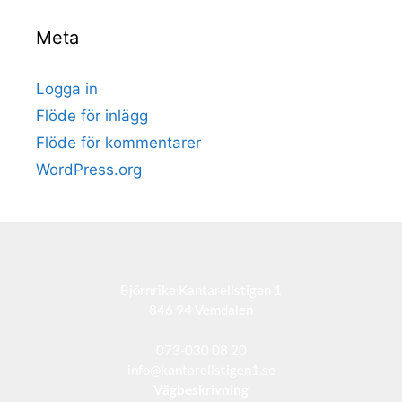
Meta
Logga in
Flöde för inlägg
Flöde för kommentarer
WordPress.org
Björnrike Kantarellstigen 1
846 94 Vemdalen
073-030 08 20
info@kantarellstigen1.se
Vägbeskrivning