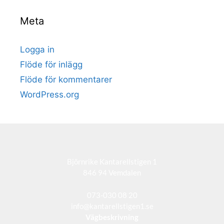
Meta
Logga in
Flöde för inlägg
Flöde för kommentarer
WordPress.org
Björnrike Kantarellstigen 1
846 94 Vemdalen
073-030 08 20
info@kantarellstigen1.se
Vägbeskrivning