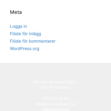
Meta
Logga in
Flöde för inlägg
Flöde för kommentarer
WordPress.org
Björnrike Kantarellstigen 1
846 94 Vemdalen
073-030 08 20
info@kantarellstigen1.se
Vägbeskrivning