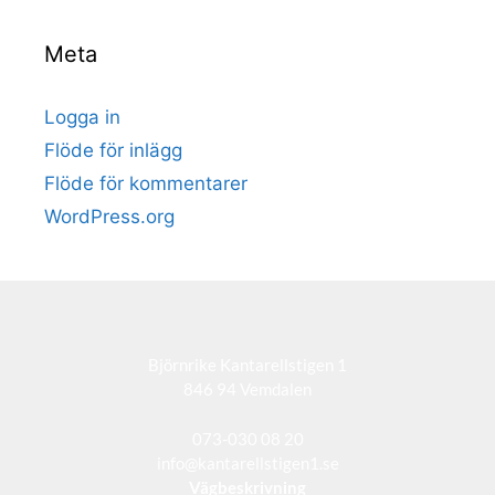
Meta
Logga in
Flöde för inlägg
Flöde för kommentarer
WordPress.org
Björnrike Kantarellstigen 1
846 94 Vemdalen
073-030 08 20
info@kantarellstigen1.se
Vägbeskrivning