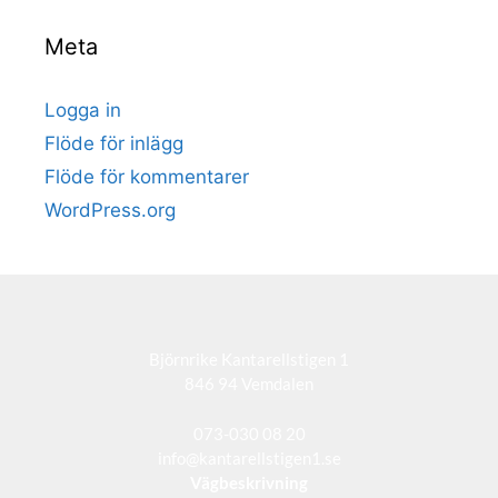
Meta
Logga in
Flöde för inlägg
Flöde för kommentarer
WordPress.org
Björnrike Kantarellstigen 1
846 94 Vemdalen
073-030 08 20
info@kantarellstigen1.se
Vägbeskrivning