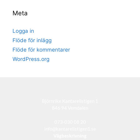
Meta
Logga in
Flöde för inlägg
Flöde för kommentarer
WordPress.org
Björnrike Kantarellstigen 1
846 94 Vemdalen
073-030 08 20
info@kantarellstigen1.se
Vägbeskrivning