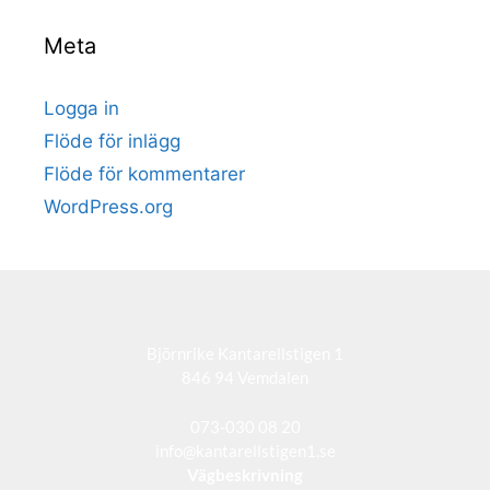
Meta
Logga in
Flöde för inlägg
Flöde för kommentarer
WordPress.org
Björnrike Kantarellstigen 1
846 94 Vemdalen
073-030 08 20
info@kantarellstigen1.se
Vägbeskrivning