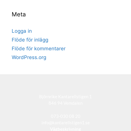
Meta
Logga in
Flöde för inlägg
Flöde för kommentarer
WordPress.org
Björnrike Kantarellstigen 1
846 94 Vemdalen
073-030 08 20
info@kantarellstigen1.se
Vägbeskrivning