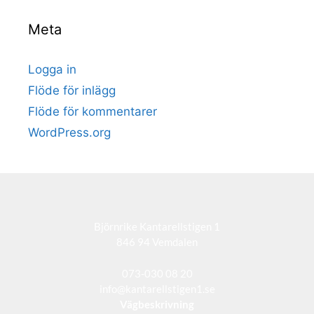
Meta
Logga in
Flöde för inlägg
Flöde för kommentarer
WordPress.org
Björnrike Kantarellstigen 1
846 94 Vemdalen
073-030 08 20
info@kantarellstigen1.se
Vägbeskrivning