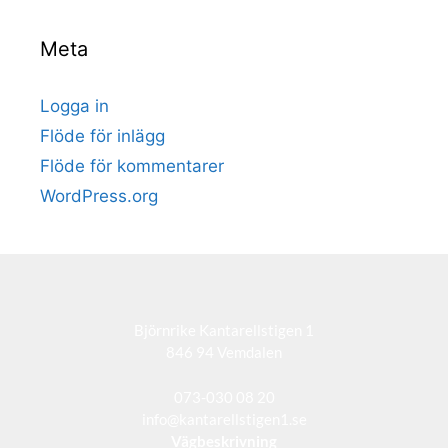
Meta
Logga in
Flöde för inlägg
Flöde för kommentarer
WordPress.org
Björnrike Kantarellstigen 1
846 94 Vemdalen
073-030 08 20
info@kantarellstigen1.se
Vägbeskrivning