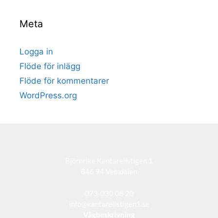
Meta
Logga in
Flöde för inlägg
Flöde för kommentarer
WordPress.org
Björnrike Kantarellstigen 1
846 94 Vemdalen
073-030 08 20
info@kantarellstigen1.se
Vägbeskrivning